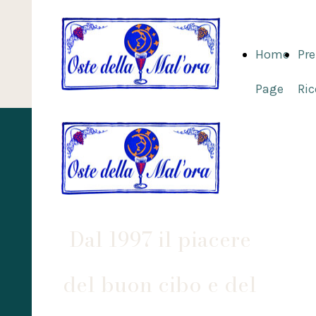
Home
Pre
Page
Ri
Dal 1997 il piacere
del buon cibo e del