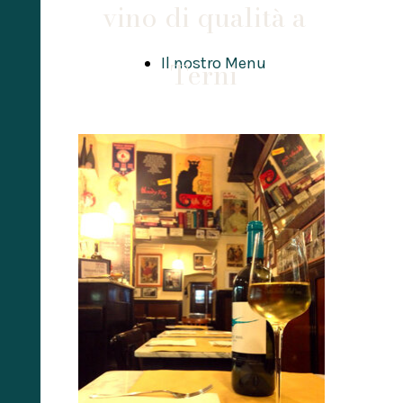
vino di qualità a
Il nostro Menu
Terni