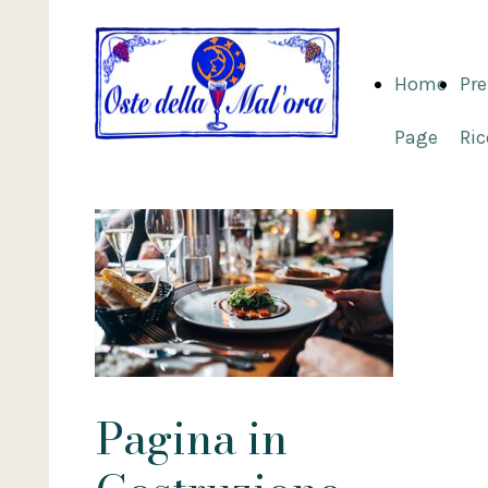
Home
Pre
Page
Ri
Pagina in