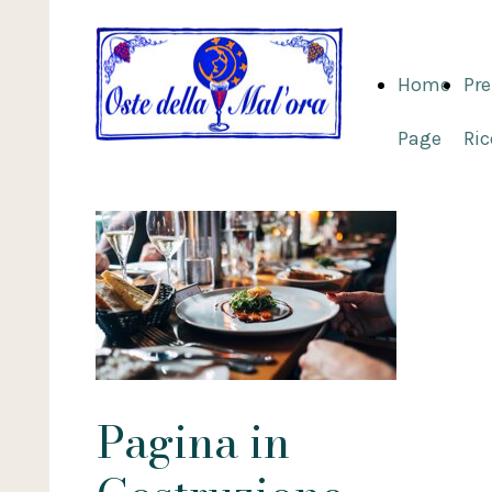
Home
Pre
Page
Ri
Pagina in